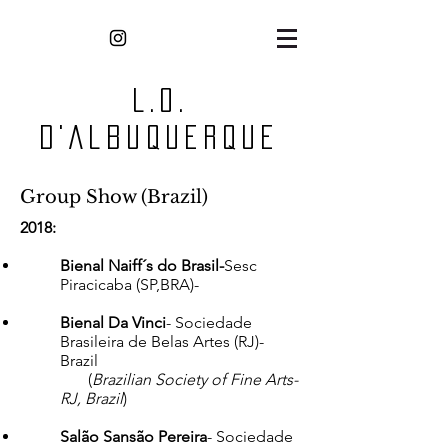
L.O.
D'Albuquerque
Group Show (Brazil)
2018:
Bienal Naiff´s do Brasil-
Sesc
Piracicaba (SP,BRA)-
Bienal Da Vinci
- Sociedade
Brasileira de Belas Artes (RJ)-
Brazil
(
Brazilian Society of Fine Arts-
RJ, Brazil
)​
Salão Sansão Pereira
- Sociedade