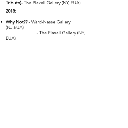
Tribute)-
The Plaxall Gallery (NY, EUA)
2018:
Why Not?? -
Ward-Nasse Gallery
(NJ,EUA)​
- The Plaxall Gallery (NY,
EUA)​
Summer Salon 2018
- Ward-Nasse
Gallery (NJ, EUA)
Roses for Her
- Ward-Nasse Gallery (NJ,
EUA)
2017:
Summer Salon 2017
- Ward-Nasse
Gallery (NJ, EUA)
Year Round Salon 2017
- Ward-Nasse
Gallery (NJ, EUA)